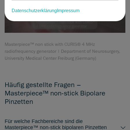
Cookieeinstellungen ändern
Datenschutzerklärung
Impressum
Masterpiece™ non stick with CURIS® 4 MHz
radiofrequency generator | Department of Neurosurgery,
University Medical Center Freiburg (Germany)
Häufig gestellte Fragen –
Masterpiece™ non-stick Bipolare
Pinzetten
Für welche Fachbereiche sind die
Masterpiece™ non-stick bipolaren Pinzetten