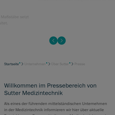
Presse & Medien
Lesen Sie, wie Sutter Medizintechnik neue Maßstäbe setzt
und die Zukunft der Branche aktiv mitgestaltet.
Startseite
Unternehmen
Über Sutter
Presse
Willkommen im Pressebereich von
Sutter Medizintechnik
Als eines der führenden mittelständischen Unternehmen
in der Medizintechnik informieren wir hier über aktuelle