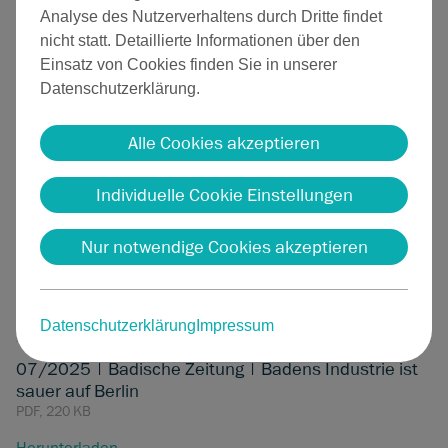
PDF, 306 KB
DE
Analyse des Nutzerverhaltens durch Dritte findet
nicht statt. Detaillierte Informationen über den
Herunterladen
Einsatz von Cookies finden Sie in unserer
Datenschutzerklärung.
Alle Cookies akzeptieren
Sutter in der Presse
Individuelle Cookie Einstellungen
09/2025 | Badische Zeitung | Nach drei Jahren in
Emmendingen muss der Medizintechniker Sutter
Nur notwendige Cookies akzeptieren
schon erweitern
PDF, 132 KB
Herunterladen
Datenschutzerklärung
Impressum
07/2025 | Badische Zeitung | Badens Industrie ist
sauer auf Berlin
PDF, 220 KB