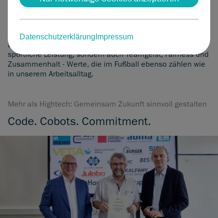
Spielfeldrand.
Wir sind überzeugt: Wer in junge Menschen investiert,
gestaltet Zukunft.
Datenschutzerklärung
Impressum
Deshalb fördern wir mit unserem Engagement nicht nur
sportliche Leistung, sondern auch Teamgeist, Fairness und
Zusammenhalt - Werte, die im Fußball ebenso zählen wie
in unserem Arbeitsalltag.
Mehr als Hightech: Gemeinsam Zukunft sinnvoll gestalten
Code. Cobots. Commitment.