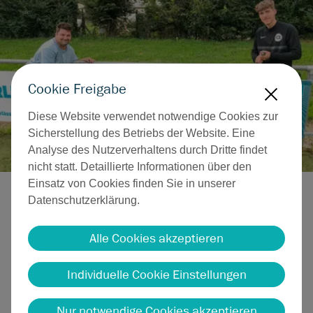
Cookie Freigabe
X
Diese Website verwendet notwendige Cookies zur
Sicherstellung des Betriebs der Website. Eine
Analyse des Nutzerverhaltens durch Dritte findet
nicht statt. Detaillierte Informationen über den
Einsatz von Cookies finden Sie in unserer
Datenschutzerklärung.
Bei Sutter übernehmen wir Verantwortung - nicht nur im OP,
sondern auch vor Ort. Seit 2023 unterstützen wir mit
Alle Cookies akzeptieren
Begeisterung die Nachwuchsarbeit des
FC Emmendingen
03
.
Individuelle Cookie Einstellungen
Unsere Partnerschaft zeigt sich unter anderem im
Trikotsponsoring der A-Junioren und unserer Präsenz am
Nur notwendige Cookies akzeptieren