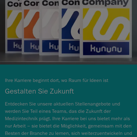
Ihre Karriere beginnt dort, wo Raum für Ideen ist
Gestalten Sie Zukunft
Entdecken Sie unsere aktuellen Stellenangebote und
werden Sie Teil eines Teams, das die Zukunft der
Medizintechnik prägt. Ihre Karriere bei uns bietet mehr als
nur Arbeit – sie bietet die Möglichkeit, gemeinsam mit den
Besten der Branche zu lernen, sich weiterzuentwickeln und