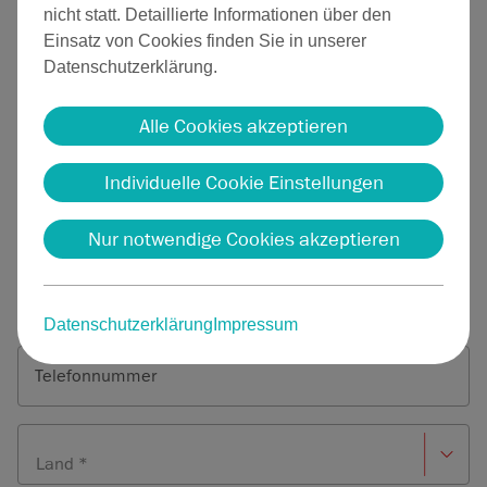
nicht statt. Detaillierte Informationen über den
Anrede
*
Einsatz von Cookies finden Sie in unserer
Herr
Frau
Divers
Datenschutzerklärung.
Alle Cookies akzeptieren
Vorname
Nachname
Individuelle Cookie Einstellungen
Firma
Nur notwendige Cookies akzeptieren
E-Mail-Adresse *
Datenschutzerklärung
Impressum
Telefonnummer